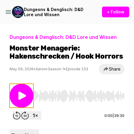
Dungeons & Denglisch: D&D
+ Follow
Lore und Wissen
Dungeons & Denglisch: D&D Lore und Wissen
Monster Menagerie:
Hakenschrecken / Hook Horrors
Share
May 09, 2026
•
Aaron
•
Season 1
•
Episode 233
Use Left/Right to seek, Home/End to jump to st
0:00
|
39:30