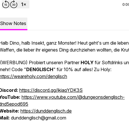
0:0
Show Notes
Halb Dino, halb Insekt, ganz Monster! Heut geht's um die lebe
Waffen, die lieber ihr eigenes Ding durchziehen wollten, die Krut
(WERBUNG)
Probiert unseren Partner
HOLY
für Softdrinks u
mehr! Code "
DENGLISCH
" für 10% auf alles! Zu Holy:
https://weareholy.com/denglisch
Discord:
https://discord.gg/jkjaqYDK3S
YouTube:
https://www.youtube.com/@dungeonsdenglisch-
dnd5epod695
Website:
https://dunddenglisch.de
Mail:
dunddenglisch@gmail.com