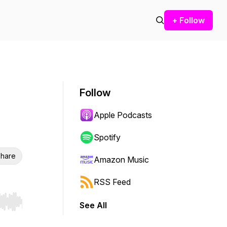
+ Follow
Follow
Apple Podcasts
Spotify
hare
Amazon Music
RSS Feed
See All
r end. Hold shift to jump forward or backward.