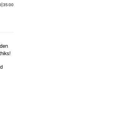
0
|
35:00
nden
hiks!
nd