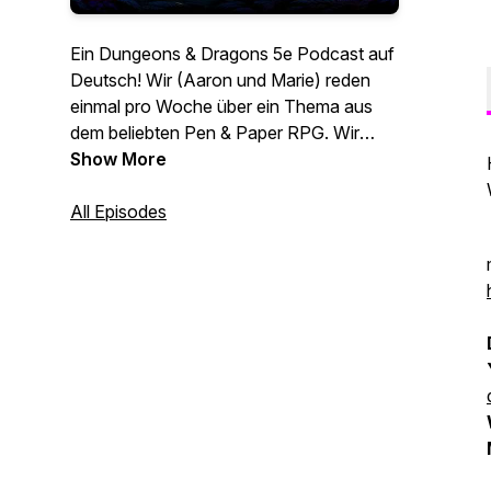
Ein Dungeons & Dragons 5e Podcast auf
Deutsch! Wir (Aaron und Marie) reden
einmal pro Woche über ein Thema aus
dem beliebten Pen & Paper RPG. Wir
erklären euch DND Lore, Monster, Items
Show More
aber auch all die Basics.
All Episodes