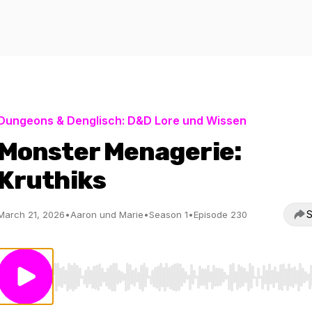
Dungeons & Denglisch: D&D Lore und Wissen
Monster Menagerie:
Kruthiks
S
March 21, 2026
•
Aaron und Marie
•
Season 1
•
Episode 230
Use Left/Right to seek, Home/End to jump to start o