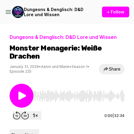
Dungeons & Denglisch: D&D
+ Follow
Lore und Wissen
Dungeons & Denglisch: D&D Lore und Wissen
Monster Menagerie: Weiße
Drachen
January 31, 2026
•
Aaron und Marie
•
Season 1
•
Share
Episode 225
Use Left/Right to seek, Home/End to jump to st
0:00
|
32:34