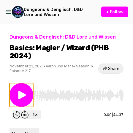
Dungeons & Denglisch: D&D
+ Follow
Lore und Wissen
Dungeons & Denglisch: D&D Lore und Wissen
Basics: Magier / Wizard (PHB
2024)
November 22, 2025
•
Aaron und Marie
•
Season 1
•
Share
Episode 217
Use Left/Right to seek, Home/End to jump to st
0:00
|
44:37