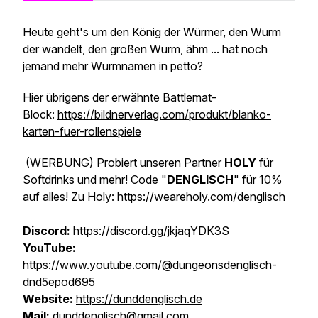
Heute geht's um den König der Würmer, den Wurm
der wandelt, den großen Wurm, ähm ... hat noch
jemand mehr Wurmnamen in petto?
Hier übrigens der erwähnte Battlemat-
Block:
https://bildnerverlag.com/produkt/blanko-
karten-fuer-rollenspiele
(WERBUNG)
Probiert unseren Partner
HOLY
für
Softdrinks und mehr! Code "
DENGLISCH
" für 10%
auf alles! Zu Holy:
https://weareholy.com/denglisch
Discord:
https://discord.gg/jkjaqYDK3S
YouTube:
https://www.youtube.com/@dungeonsdenglisch-
dnd5epod695
Website:
https://dunddenglisch.de
Mail:
dunddenglisch@gmail.com