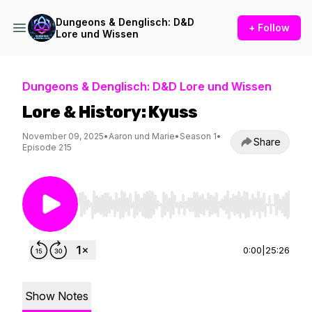
Dungeons & Denglisch: D&D
+ Follow
Lore und Wissen
Dungeons & Denglisch: D&D Lore und Wissen
Lore & History: Kyuss
November 09, 2025
•
Aaron und Marie
•
Season 1
•
Share
Episode 215
Use Left/Right to seek, Home/End to jump to st
0:00
|
25:26
Show Notes