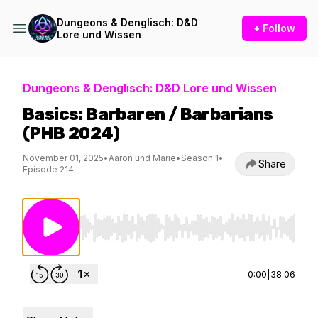
Dungeons & Denglisch: D&D
+ Follow
Lore und Wissen
Dungeons & Denglisch: D&D Lore und Wissen
Basics: Barbaren / Barbarians
(PHB 2024)
November 01, 2025
•
Aaron und Marie
•
Season 1
•
Share
Episode 214
Use Left/Right to seek, Home/End to jump to st
0:00
|
38:06